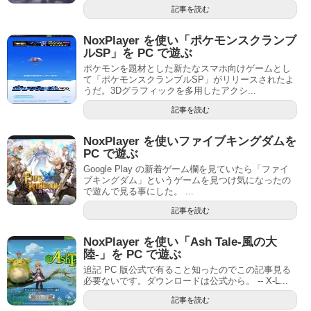
記事を読む
NoxPlayer を使い「ポケモンスクランブ
ルSP」を PC で遊ぶ
ポケモンを題材とした新たなスマホ向けゲームとし
て「ポケモンスクランブルSP」がリリースされたよ
うだ。3Dグラフィックを多用したアクシ...
記事を読む
NoxPlayer を使いファイブキングダムを
PC で遊ぶ
Google Play の新着ゲーム欄を見ていたら「ファイ
ブキングダム」というゲームを見つけ気になったの
で遊んで見る事にした。 ...
記事を読む
NoxPlayer を使い「Ash Tale-風の大
陸-」を PC で遊ぶ
追記 PC 版公式で有ること知ったのでこの記事見る
必要ないです。ダウンロードは公式から。 -- X-L...
記事を読む