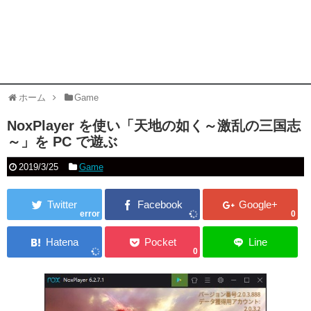
ホーム
Game
NoxPlayer を使い「天地の如く～激乱の三国志
～」を PC で遊ぶ
2019/3/25
Game
error
0
0