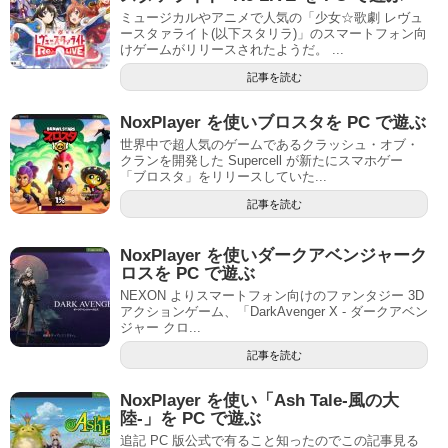
ミュージカルやアニメで人気の「少女☆歌劇 レヴュ
ースタァライト(以下スタリラ)」のスマートフォン向
けゲームがリリースされたようだ。 ...
記事を読む
NoxPlayer を使いブロスタを PC で遊ぶ
世界中で超人気のゲームであるクラッシュ・オブ・
クランを開発した Supercell が新たにスマホゲー
「ブロスタ」をリリースしていた...
記事を読む
NoxPlayer を使いダークアベンジャーク
ロスを PC で遊ぶ
NEXON よりスマートフォン向けのファンタジー 3D
アクションゲーム、「DarkAvenger X - ダークアベン
ジャー クロ...
記事を読む
NoxPlayer を使い「Ash Tale-風の大
陸-」を PC で遊ぶ
追記 PC 版公式で有ること知ったのでこの記事見る