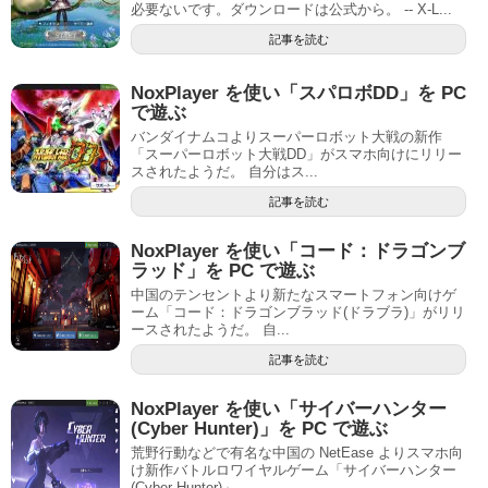
必要ないです。ダウンロードは公式から。 -- X-L...
記事を読む
NoxPlayer を使い「スパロボDD」を PC
で遊ぶ
バンダイナムコよりスーパーロボット大戦の新作
「スーパーロボット大戦DD」がスマホ向けにリリー
スされたようだ。 自分はス...
記事を読む
NoxPlayer を使い「コード：ドラゴンブ
ラッド」を PC で遊ぶ
中国のテンセントより新たなスマートフォン向けゲ
ーム「コード：ドラゴンブラッド(ドラブラ)」がリリ
ースされたようだ。 自...
記事を読む
NoxPlayer を使い「サイバーハンター
(Cyber Hunter)」を PC で遊ぶ
荒野行動などで有名な中国の NetEase よりスマホ向
け新作バトルロワイヤルゲーム「サイバーハンター
(Cyber Hunter)」...