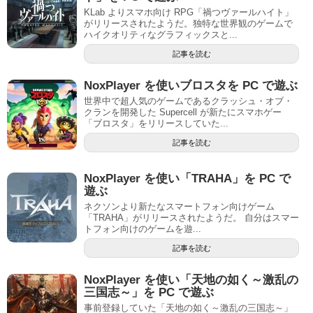
KLab よりスマホ向け RPG「禍つヴァールハイト」
がリリースされたようだ。独特な世界観のゲームで
ハイクオリティなグラフィックスと...
記事を読む
NoxPlayer を使いブロスタを PC で遊ぶ
世界中で超人気のゲームであるクラッシュ・オブ・
クランを開発した Supercell が新たにスマホゲー
「ブロスタ」をリリースしていた...
記事を読む
NoxPlayer を使い「TRAHA」を PC で
遊ぶ
ネクソンより新たなスマートフォン向けゲーム
「TRAHA」がリリースされたようだ。 自分はスマー
トフォン向けのゲームを遊...
記事を読む
NoxPlayer を使い「天地の如く～激乱の
三国志～」を PC で遊ぶ
事前登録していた「天地の如く～激乱の三国志～」