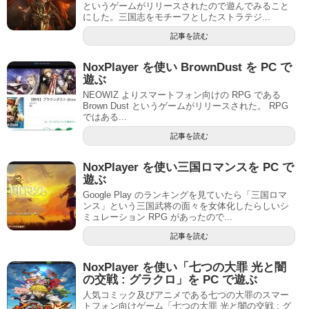
というゲームがリリースされたので遊んでみること
にした。三国志をモチーフとしたストラテジ...
記事を読む
NoxPlayer を使い BrownDust を PC で
遊ぶ
NEOWIZ よりスマートフォン向けの RPG である
Brown Dust というゲームがリリースされた。 RPG
ではある...
記事を読む
NoxPlayer を使い三国ロマンスを PC で
遊ぶ
Google Play のランキングを見ていたら「三国ロマ
ンス」という三国武将の面々を女体化したらしいシ
ミュレーション RPG があったので...
記事を読む
NoxPlayer を使い「七つの大罪 光と闇
の交戦 : グラクロ」を PC で遊ぶ
人気コミック及びアニメである七つの大罪のスマー
トフォン向けゲーム「七つの大罪 光と闇の交戦 : グ