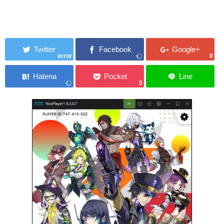
error
0
0