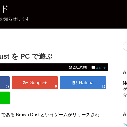
イド
どをお知らせします
Dust を PC で遊ぶ
2018/3/8
Game
A
N
0
A
 である Brown Dust というゲームがリリースされ
Tw