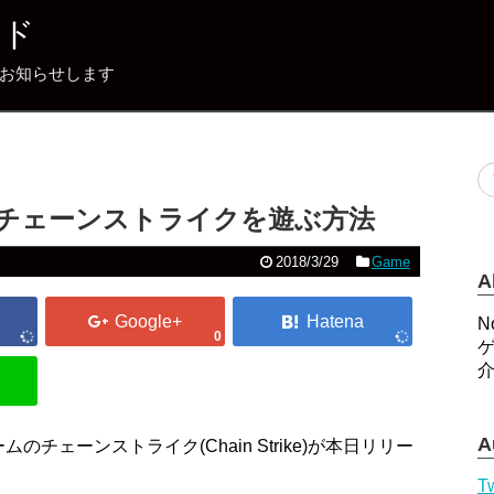
イド
どをお知らせします
PC でチェーンストライクを遊ぶ方法
2018/3/29
Game
A
N
0
A
ェーンストライク(Chain Strike)が本日リリー
Tw