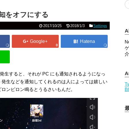
への通知をオフにする
2017/10/25
2018/1/3
Settings
A
N
0
A
で何か通知が発生すると、それが PC にも通知されるようになっ
ト発生などを通知してくれるのは人によっては嬉しい
Tw
ピロンピロン鳴るとうるさいもんだ。
B