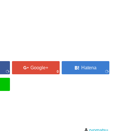
0
ryomatsu