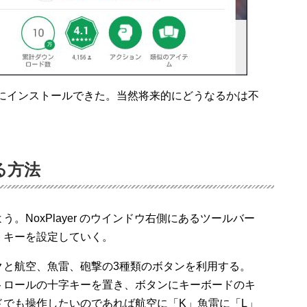
簡単にインストールできた。当然将来的にどうなるかは不
る方法
。NoxPlayer のウインドウ右側にあるツールバー
、キーを設定していく。
クと航空、魚雷、砲撃の3種類のボタンを利用する。
トロールの十字キーを置き、ボタンにキーボードのキ
でも操作したいのであれば航空に「K」魚雷に「L」