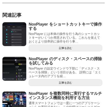
関連記事
NoxPlayer をショートカットキーで操作
する
NoxPlayer には本体の操作を行う為のショートカッ
トキーがいくつか用意されている。これらを覚えて
おくとより効率的に操作を行う事...
記事を読む
NoxPlayer のディスク・スペースの掃除
を試してみる
NoxPlayer の設定ウインドウ下部に「ディスク・ス
ペースを掃除」という項目がある。 説明には「エミ
ュレータ内のアプリを繰...
記事を読む
NoxPlayer を複数同時に実行するマルチ
インスタンス機能を利用する方法
通常スマートフォンでは一度に一つのアプリケーシ
ョンしか実行できない。この仕様はソーシャルゲー