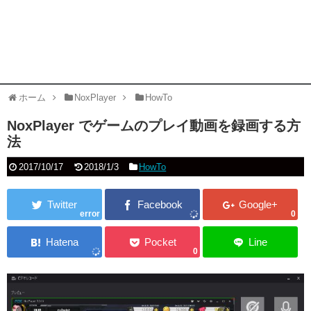
ホーム
NoxPlayer
HowTo
NoxPlayer でゲームのプレイ動画を録画する方
法
2017/10/17
2018/1/3
HowTo
error
0
0