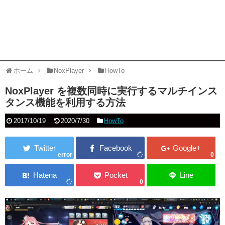
ホーム
NoxPlayer
HowTo
NoxPlayer を複数同時に実行するマルチインス
タンス機能を利用する方法
2017/10/19
2020/7/30
HowTo
error
0
0