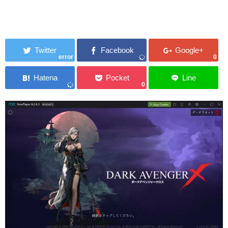
error
0
0