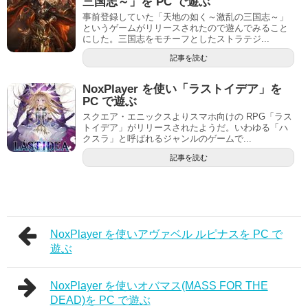
三国志～」を PC で遊ぶ
事前登録していた「天地の如く～激乱の三国志～」
というゲームがリリースされたので遊んでみること
にした。三国志をモチーフとしたストラテジ...
記事を読む
NoxPlayer を使い「ラストイデア」を
PC で遊ぶ
スクエア・エニックスよりスマホ向けの RPG「ラス
トイデア」がリリースされたようだ。いわゆる「ハ
クスラ」と呼ばれるジャンルのゲームで...
記事を読む
NoxPlayer を使いアヴァベル ルピナスを PC で
遊ぶ
NoxPlayer を使いオバマス(MASS FOR THE
DEAD)を PC で遊ぶ