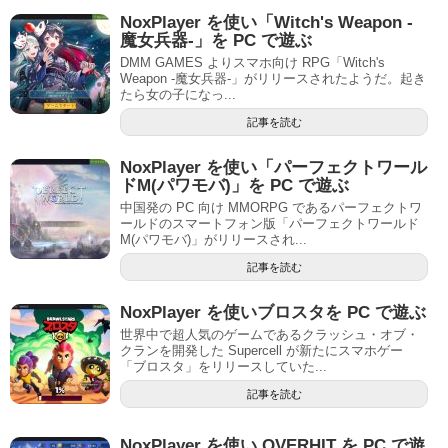
NoxPlayer を使い「Witch's Weapon -
魔女兵器-」を PC で遊ぶ
DMM GAMES よりスマホ向け RPG「Witch's
Weapon -魔女兵器-」がリリースされたようだ。起き
たら女の子になっ...
記事を読む
NoxPlayer を使い「パーフェクトワール
ドM(パワモバ)」を PC で遊ぶ
中国発の PC 向け MMORPG であるパーフェクトワ
ールドのスマートフォン版「パーフェクトワールド
M(パワモバ)」がリリースされ...
記事を読む
NoxPlayer を使いブロスタを PC で遊ぶ
世界中で超人気のゲームであるクラッシュ・オブ・
クランを開発した Supercell が新たにスマホゲー
「ブロスタ」をリリースしていた...
記事を読む
NoxPlayer を使い OVERHIT を PC で遊